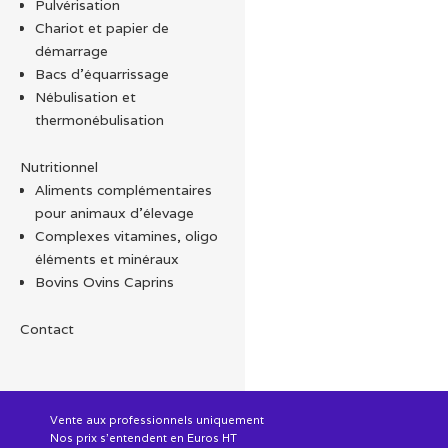
ê
Pulvérisation
c
Chariot et papier de
s
démarrage
l
Bacs d'équarrissage
Nébulisation et
thermonébulisation
Nutritionnel
Aliments complémentaires
pour animaux d'élevage
Complexes vitamines, oligo
éléments et minéraux
Bovins Ovins Caprins
Contact
Vente aux professionnels uniquement
Nos prix s'entendent en Euros HT