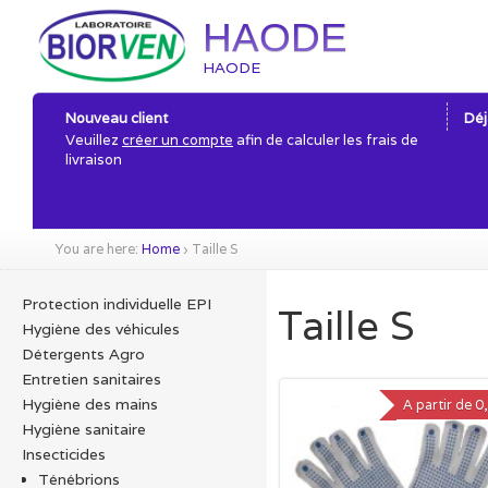
HAODE
HAODE
Nouveau client
Déj
Veuillez
créer un compte
afin de calculer les frais de
livraison
You are here:
Home
›
Taille S
Protection individuelle EPI
Taille S
Hygiène des véhicules
Détergents Agro
Entretien sanitaires
Hygiène des mains
A partir de
0
Hygiène sanitaire
Insecticides
Ténébrions