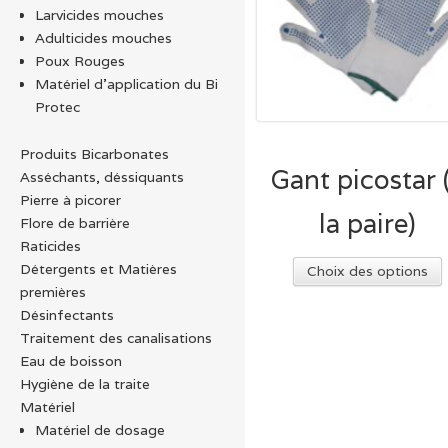
Larvicides mouches
Adulticides mouches
Poux Rouges
Matériel d’application du Bi
Protec
Produits Bicarbonates
Gant picostar 
Asséchants, déssiquants
Pierre à picorer
la paire)
Flore de barrière
Raticides
Détergents et Matières
Choix des options
premières
Désinfectants
p
Traitement des canalisations
v
Eau de boisson
Hygiène de la traite
Matériel
Matériel de dosage