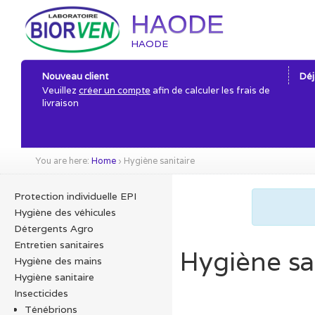
HAODE
HAODE
Nouveau client
Déj
Veuillez
créer un compte
afin de calculer les frais de
livraison
You are here:
Home
›
Hygiène sanitaire
Protection individuelle EPI
Hygiène des véhicules
Détergents Agro
Entretien sanitaires
Hygiène sa
Hygiène des mains
Hygiène sanitaire
Insecticides
Ténébrions