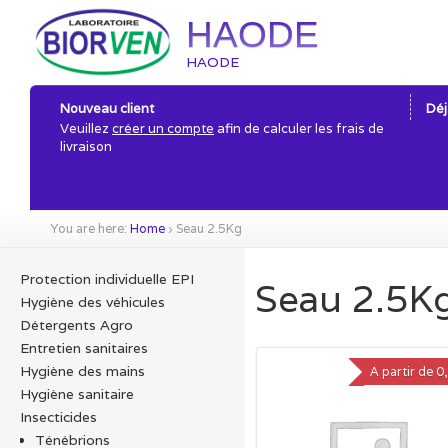
HAODE
HAODE
Nouveau client
Déj
Veuillez
créer un compte
afin de calculer les frais de
livraison
You are here:
Home
›
Seau 2.5Kg
Protection individuelle EPI
Seau 2.5K
Hygiène des véhicules
Détergents Agro
Entretien sanitaires
Hygiène des mains
A partir de
0
Hygiène sanitaire
Insecticides
Ténébrions