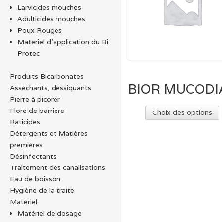
Larvicides mouches
Adulticides mouches
Poux Rouges
Matériel d’application du Bi
Protec
Produits Bicarbonates
BIOR MUCODI
Asséchants, déssiquants
Pierre à picorer
Flore de barrière
Choix des options
Raticides
Détergents et Matières
premières
p
Désinfectants
v
Traitement des canalisations
Eau de boisson
Hygiène de la traite
Matériel
ê
Matériel de dosage
c