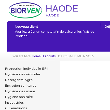
HAODE
HAODE
Nouveau client
Déj
Veuillez
créer un compte
afin de calculer les frais de
livraison
You are here:
Home
›
Produits
›
BAYCIDAL DIMILIN SC15
Protection individuelle EPI
Hygiène des véhicules
Détergents Agro
Entretien sanitaires
Hygiène des mains
Hygiène sanitaire
Insecticides
Ténébrions