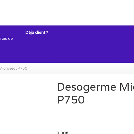
Déjà client ?
frais de
Microsect P750
Desogerme Mi
P750
0,00
€