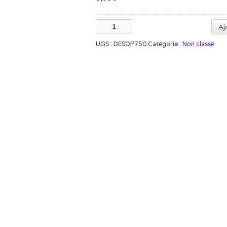
quantité
Aj
de
UGS :
DESOP750
Catégorie :
Non classé
Desogerme
Microsect
P750