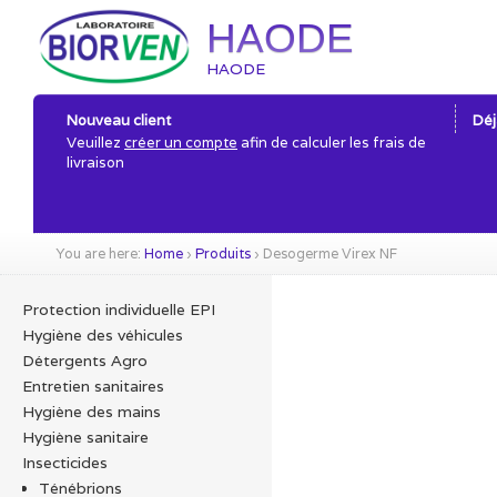
HAODE
HAODE
Nouveau client
Déj
Veuillez
créer un compte
afin de calculer les frais de
livraison
You are here:
Home
›
Produits
›
Desogerme Virex NF
Protection individuelle EPI
Hygiène des véhicules
Détergents Agro
Entretien sanitaires
Hygiène des mains
Hygiène sanitaire
Insecticides
Ténébrions