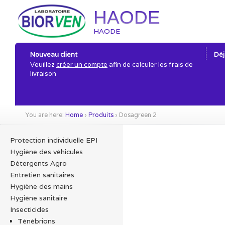
HAODE
HAODE
Nouveau client
Déj
Veuillez
créer un compte
afin de calculer les frais de
livraison
You are here:
Home
›
Produits
›
Dosagreen 2
Protection individuelle EPI
Hygiène des véhicules
Détergents Agro
Entretien sanitaires
Hygiène des mains
Hygiène sanitaire
Insecticides
Ténébrions