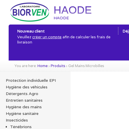
HAODE
HAODE
Nouveau client
Déj
Veuillez
créer un compte
afin de calculer les frais de
livraison
You are here:
Home
›
Produits
›
Gel Mains Microbilles
Protection individuelle EPI
Hygiène des véhicules
Détergents Agro
Entretien sanitaires
Hygiène des mains
Hygiène sanitaire
Insecticides
Ténébrions