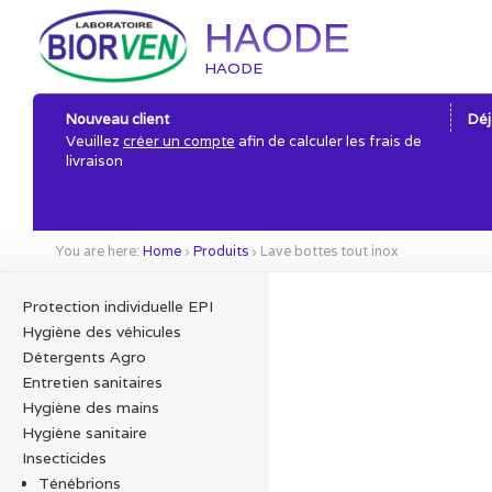
HAODE
HAODE
Nouveau client
Déj
Veuillez
créer un compte
afin de calculer les frais de
livraison
You are here:
Home
›
Produits
›
Lave bottes tout inox
Protection individuelle EPI
Hygiène des véhicules
Détergents Agro
Entretien sanitaires
Hygiène des mains
Hygiène sanitaire
Insecticides
Ténébrions