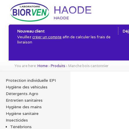
HAODE
HAODE
Nouveau client
Déj
Veuillez
créer un compte
afin de calculer les frais de
livraison
You are here:
Home
›
Produits
›
Manche bois cantonnier
Protection individuelle EPI
Hygiène des véhicules
Détergents Agro
Entretien sanitaires
Hygiène des mains
Hygiène sanitaire
Insecticides
Ténébrions