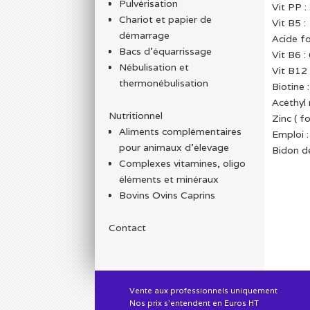
Pulvérisation
Vit PP 
Chariot et papier de
Vit B5 
démarrage
Acide f
Bacs d'équarrissage
Vit B6 
Nébulisation et
Vit B12
thermonébulisation
Biotine
Acéthyl
Nutritionnel
Zinc ( 
Aliments complémentaires
Emploi :
pour animaux d'élevage
Bidon de
Complexes vitamines, oligo
éléments et minéraux
Bovins Ovins Caprins
Contact
Vente aux professionnels uniquement
Nos prix s'entendent en Euros HT