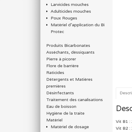
Larvicides mouches
Adulticides mouches
Poux Rouges
Matériel d’application du Bi
Protec
Produits Bicarbonates
Asséchants, déssiquants
Pierre à picorer
Flore de barrière
Raticides
Détergents et Matières
premières
Descri
Désinfectants
Traitement des canalisations
Desc
Eau de boisson
Hygiène de la traite
Matériel
Vit B1 
Matériel de dosage
Vit B2 