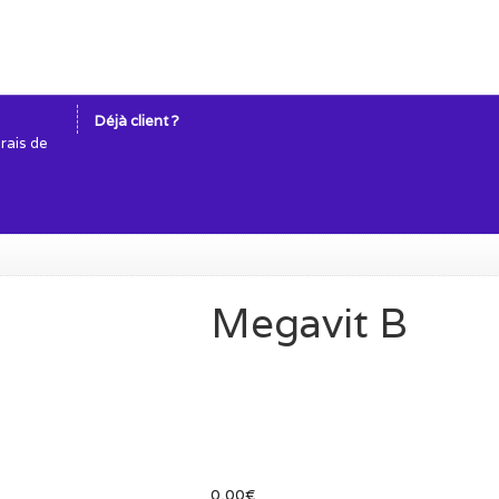
Déjà client ?
frais de
Megavit B
0,00
€