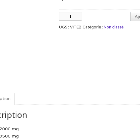
quantité
Aj
de
UGS :
VITEB
Catégorie :
Non classé
Megavit
B
ption
ription
: 2000 mg
: 3500 mg