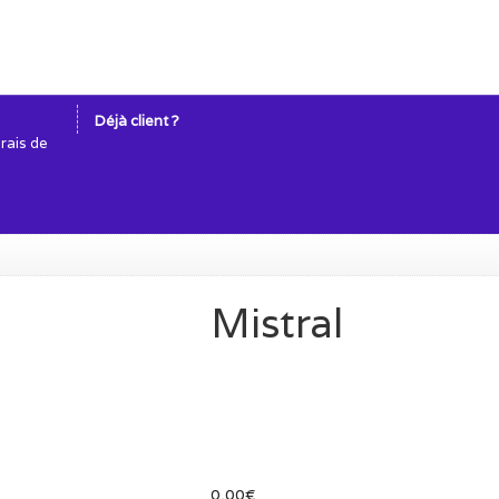
Déjà client ?
frais de
Mistral
0,00
€