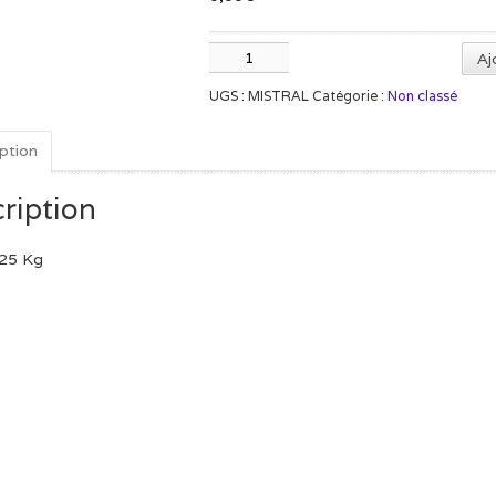
quantité
Aj
de
UGS :
MISTRAL
Catégorie :
Non classé
Mistral
ption
ription
25 Kg