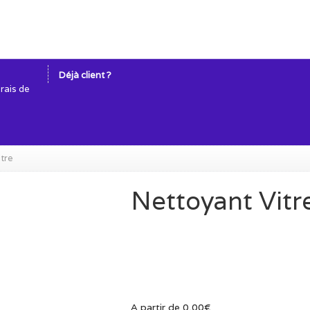
Déjà client ?
frais de
tre
Nettoyant Vitr
A partir de
0,00
€