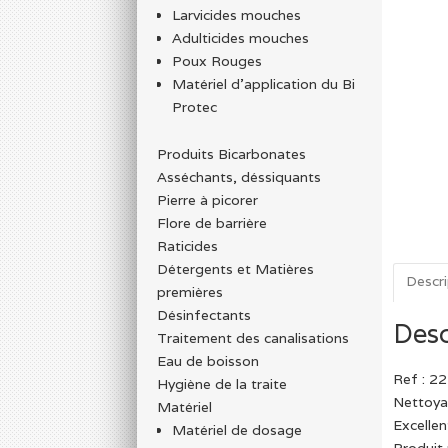
Larvicides mouches
Adulticides mouches
Poux Rouges
Matériel d’application du Bi
Protec
Produits Bicarbonates
Asséchants, déssiquants
Pierre à picorer
Flore de barrière
Raticides
Détergents et Matières
Descri
premières
Désinfectants
Desc
Traitement des canalisations
Eau de boisson
Ref : 2
Hygiène de la traite
Nettoyag
Matériel
Excellen
Matériel de dosage
Produit 