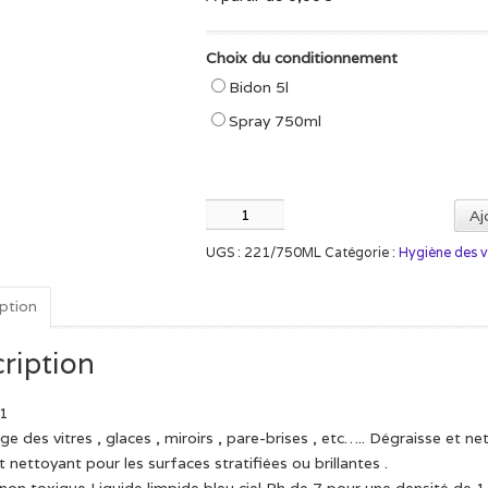
Choix du conditionnement
Bidon 5l
Spray 750ml
quantité
Aj
de
UGS :
221/750ML
Catégorie :
Hygiène des v
Nettoyant
Vitre
ption
ription
21
e des vitres , glaces , miroirs , pare-brises , etc….. Dégraisse et net
t nettoyant pour les surfaces stratifiées ou brillantes .
non toxique Liquide limpide bleu ciel Ph de 7 pour une densité de 