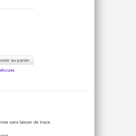
outer au panier
éhicules
toie sans laisser de trace.
1.005