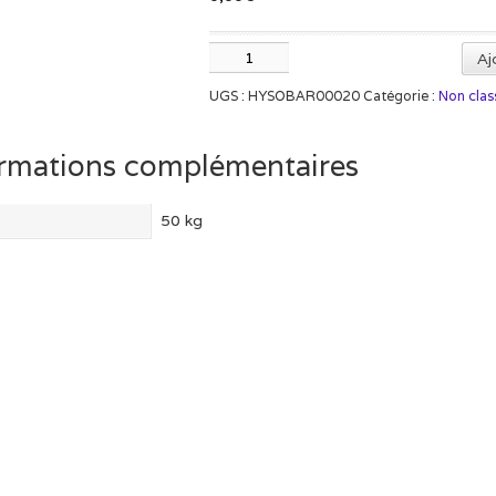
quantité
Aj
de
UGS :
HYSOBAR00020
Catégorie :
Non clas
Option
Kit
Mobile
rmations complémentaires
pour
barrière
haute
50 kg