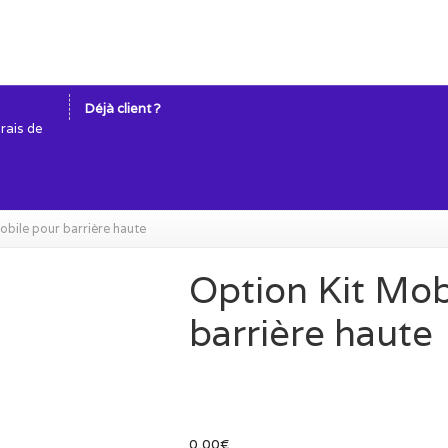
Déjà client ?
frais de
obile pour barrière haute
Option Kit Mob
barrière haute
0,00
€