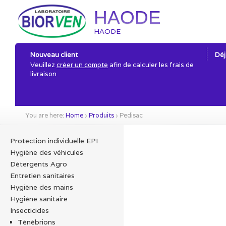
HAODE
HAODE
Nouveau client
Déj
Veuillez
créer un compte
afin de calculer les frais de
livraison
You are here:
Home
›
Produits
›
Pedisac
Protection individuelle EPI
Hygiène des véhicules
Détergents Agro
Entretien sanitaires
Hygiène des mains
Hygiène sanitaire
Insecticides
Ténébrions