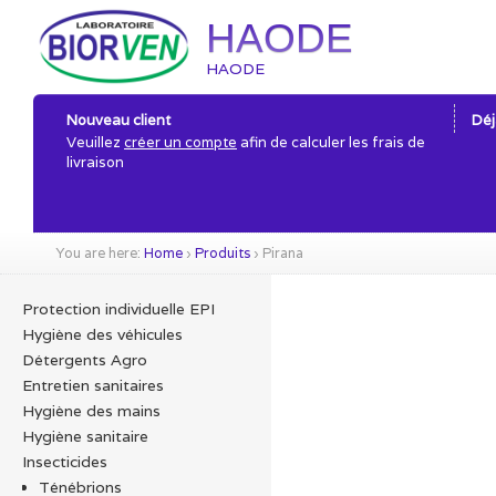
HAODE
HAODE
Nouveau client
Déj
Veuillez
créer un compte
afin de calculer les frais de
livraison
You are here:
Home
›
Produits
›
Pirana
Protection individuelle EPI
Hygiène des véhicules
Détergents Agro
Entretien sanitaires
Hygiène des mains
Hygiène sanitaire
Insecticides
Ténébrions