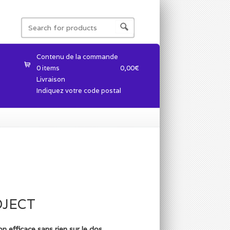
Contenu de la commande
0 items
0,00
€
Livraison
Indiquez votre code postal
OJECT
on efficace sans rien sur le dos.