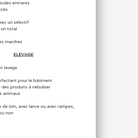
icules entrants
ccès
ec un sélectif
 un total
des marches
ELEVAGE
t lavage
nfectant pour le bâtiment
 des produits à nébuliser
es animaux
de loin, avec lance ou avec rampes,
 ou non