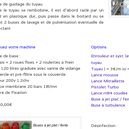
e de guidage du tuyau.
e le tuyau se rembobine, il est d’abord raclé par un
 en plastique dur, puis passe dans le boitard ou se
t 2 buses de lavage et de pulvérisation éventuelle de
ectant
tuez votre machine
Options
 de base :
Enrouleur et syst. l
is + 2 roues fixes + 2 roulettes à frein
tuyau
 120 litres graduée avec vanne de vidange
Tuyau
( = 3€/m ici
rcle et prè-filtre sous le couvercle.
Lance mousse
ur 200v 1.2chv
Lance Mitraillette
e membrane 20 bars 18l/mn
Pistolet Turbo
re de Fixation
Lance m84 coudée
Buse à jet plat / fe
0,00€
Buse à turbulence
Désinfection :