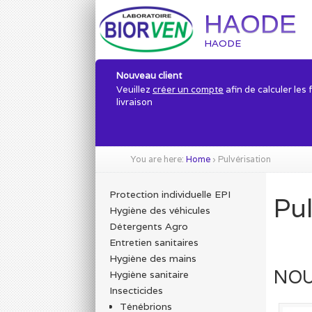
HAODE
HAODE
Nouveau client
Veuillez
créer un compte
afin de calculer les 
livraison
You are here:
Home
›
Pulvérisation
Protection individuelle EPI
Pul
Hygiène des véhicules
Détergents Agro
Entretien sanitaires
Hygiène des mains
NOU
Hygiène sanitaire
Insecticides
Ténébrions