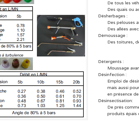
De tous les véh
Des quais ou a
Désherbages :
Des pelouses av
Des allées avec
Démoussage :
Des toitures, 
Détergents :
Moussage avan
Désinfection :
Emploi de dési
mais aussi pour
en présence d
Désinsectisation:
De près comme 
produits épais