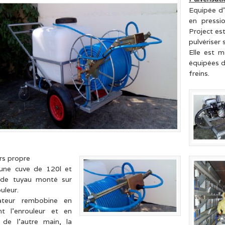
Equipée d
en pressi
Project es
pulvériser
Elle est 
équipées 
freins.
rs propre
 une cuve de 120l et
de tuyau monté sur
uleur.
ateur rembobine en
nt l’enrouleur et en
 de l’autre main, la