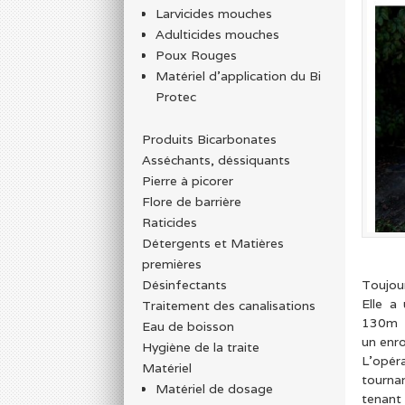
Larvicides mouches
Adulticides mouches
Poux Rouges
Matériel d’application du Bi
Protec
Produits Bicarbonates
Asséchants, déssiquants
Pierre à picorer
Flore de barrière
Raticides
Détergents et Matières
premières
Toujou
Désinfectants
Elle a
Traitement des canalisations
130m 
Eau de boisson
un enro
Hygiène de la traite
L’opér
Matériel
tourna
Matériel de dosage
tenant