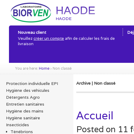
HAODE
HAODE
Nouveau client
Déj
Veuillez
créer un compte
afin de calculer les frais de
livraison
You are here:
Home
›
Non classé
Archive | Non classé
Protection individuelle EPI
Hygiène des véhicules
Détergents Agro
Entretien sanitaires
Hygiène des mains
Accueil
Hygiène sanitaire
Insecticides
Posted on
11 f
Ténébrions